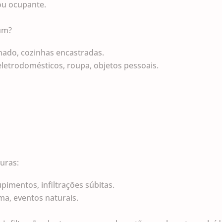
 ou ocupante.
 um?
elhado, cozinhas encastradas.
letrodomésticos, roupa, objetos pessoais.
turas:
pimentos, infiltrações súbitas.
ma, eventos naturais.