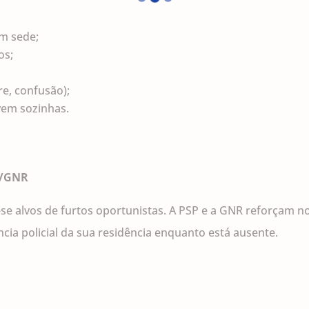
m sede;
os;
re, confusão);
vem sozinhas.
P/GNR
-se alvos de furtos oportunistas. A PSP e a GNR reforçam 
ância policial da sua residência enquanto está ausente.