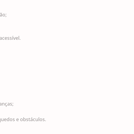
ão;
cessível.
;
anças;
quedos e obstáculos.