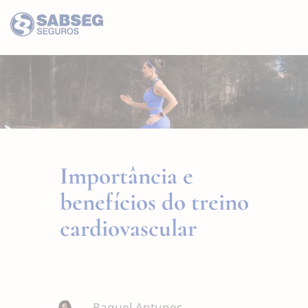
Importância e
benefícios do treino
cardiovascular
Raquel Antunes