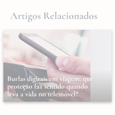
Artigos Relacionados
Burlas digitais em viagem: que
proteção faz sentido quando
leva a vida no telemóvel?