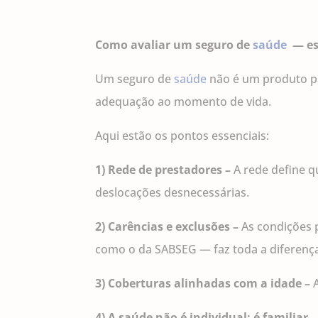
Como avaliar um seguro de
saúde
— es
Um seguro de
saúde
não é um produto pa
adequação ao momento de vida.
Aqui estão os pontos essenciais:
1) Rede de prestadores –
A rede define q
deslocações desnecessárias.
2) Carências e exclusões –
As condições 
como o da SABSEG — faz toda a diferenç
3) Coberturas alinhadas com a idade –
4) A saúde não é individual: é familiar 