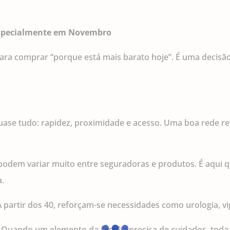
pecialmente em Novembro
ra comprar “porque está mais barato hoje”. É uma decisão 
uase tudo: rapidez, proximidade e acesso. Uma boa rede r
podem variar muito entre seguradoras e produtos. É aqui
a.
A partir dos 40, reforçam-se necessidades como urologia, vi
–
Quando um elemento da família precisa de cuidados, toda 