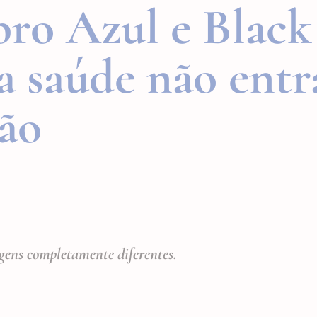
o Azul e Black 
a saúde não ent
ão
ens completamente diferentes.