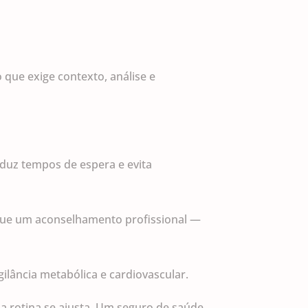
que exige contexto, análise e
eduz tempos de espera e evita
 que um aconselhamento profissional —
gilância metabólica e cardiovascular.
a rotina se ajusta. Um seguro de saúde