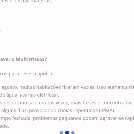
ões e perdas materiais.
o
.
ever o Multirriscos?
os para rever a apólice:
agosto, muitas habitações ficaram vazias. Isso aumenta r
 água, avarias elétricas).
s de outono são, muitas vezes, mais fortes e concentrada
 alguns dias, provocando cheias repentinas (IPMA).
tempo fechada, problemas pequenos podem agravar-se rapid
dade.