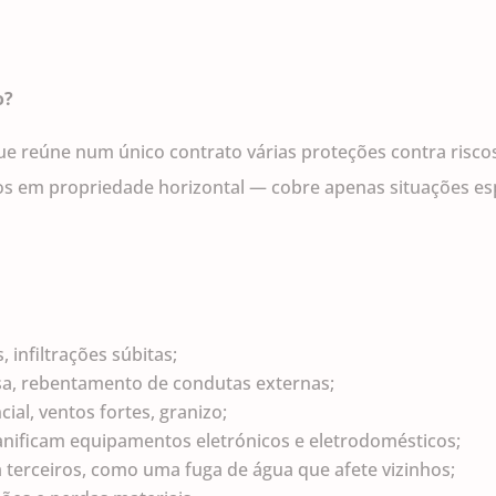
o?
que reúne num único contrato várias proteções contra risc
os em propriedade horizontal — cobre apenas situações esp
 infiltrações súbitas;
nsa, rebentamento de condutas externas;
al, ventos fortes, granizo;
danificam equipamentos eletrónicos e eletrodomésticos;
a terceiros, como uma fuga de água que afete vizinhos;