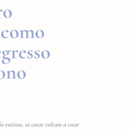
ro
: como
egresso
tono
s rotinas, as casas voltam a estar